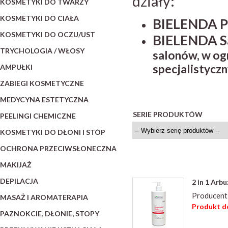
działy:
KOSMETYKI DO TWARZY
KOSMETYKI DO CIAŁA
BIELENDA Pr
KOSMETYKI DO OCZU/UST
BIELENDA S
TRYCHOLOGIA / WŁOSY
salonów, w og
specjalistycz
AMPUŁKI
ZABIEGI KOSMETYCZNE
MEDYCYNA ESTETYCZNA
SERIE PRODUKTÓW
PEELINGI CHEMICZNE
KOSMETYKI DO DŁONI I STÓP
OCHRONA PRZECIWSŁONECZNA
MAKIJAŻ
DEPILACJA
2 in 1 Arb
Producent
MASAŻ I AROMATERAPIA
Produkt do
PAZNOKCIE, DŁONIE, STOPY