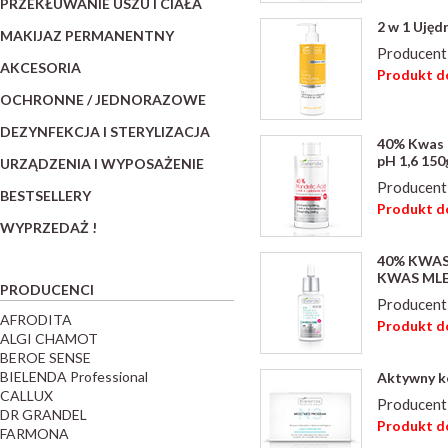
PRZEKŁUWANIE USZU I CIAŁA
2 w 1 Uję
MAKIJAZ PERMANENTNY
Producent
AKCESORIA
Produkt do
OCHRONNE / JEDNORAZOWE
DEZYNFEKCJA I STERYLIZACJA
40% Kwas 
pH 1,6 150
URZĄDZENIA I WYPOSAŻENIE
Producent
BESTSELLERY
Produkt do
WYPRZEDAŻ !
40% KWAS
KWAS MLEK
PRODUCENCI
Producent
AFRODITA
Produkt do
ALGI CHAMOT
BEROE SENSE
BIELENDA Professional
Aktywny k
CALLUX
Producent
DR GRANDEL
Produkt do
FARMONA