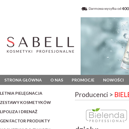
400
Darmowa wysyłka od
STRONA GŁÓWNA
O NAS
PROMOCJE
NOWOŚCI
LETNIA PIELĘGNACJA
Producenci >
BIEL
ZESTAWY KOSMETYKÓW
LIPOLIZA I DRENAŻ
GEN FACTOR PRODUKTY